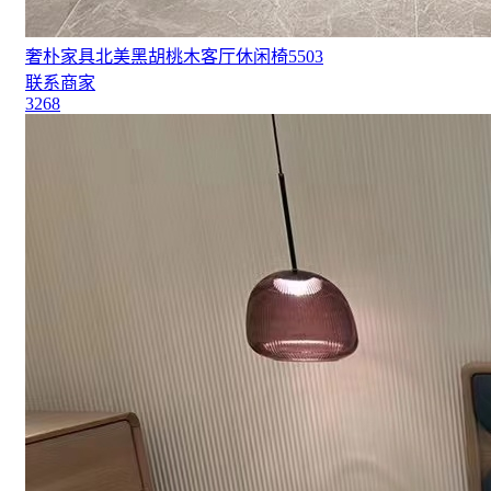
奢朴家具北美黑胡桃木客厅休闲椅5503
联系商家
3268