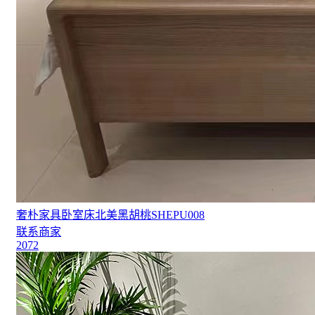
奢朴家具卧室床北美黑胡桃SHEPU008
联系商家
2072