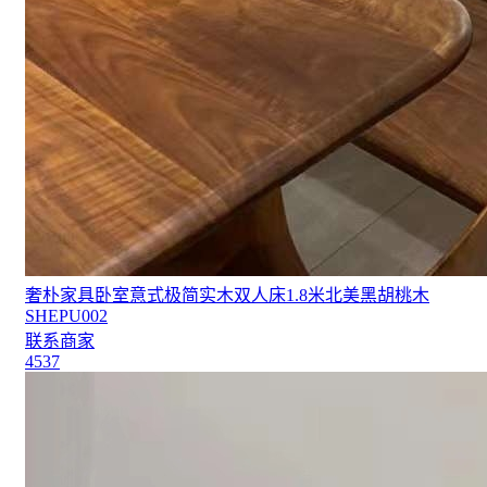
奢朴家具卧室意式极简实木双人床1.8米北美黑胡桃木
SHEPU002
联系商家
4537