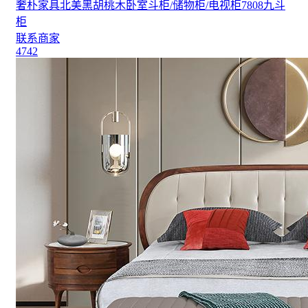
奢朴家具北美黑胡桃木卧室斗柜/储物柜/电视柜7808九斗
柜
联系商家
4742