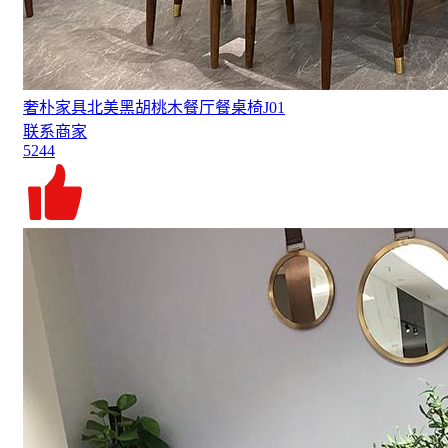
奢朴家具北美黑胡桃木餐厅餐桌椅J01
联系商家
5244