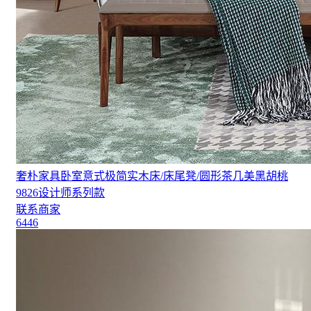
奢朴家具卧室意式极简实木床/床尾凳/圆形茶几美黑胡桃
9826设计师系列款
联系商家
6446