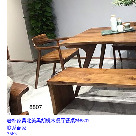
奢朴家具北美黑胡桃木餐厅餐桌椅8807
联系商家
3563