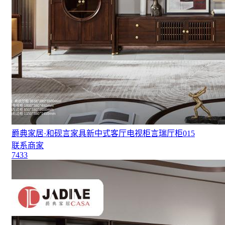
爵典家居·和砚言家具新中式客厅电视柜言瑞厅柜015
联系商家
7433