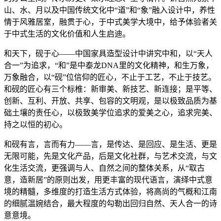
山、水、月以及中国传统文化中“道”和“象”融入设计中，养性
情于风雅居室，融贯于心，于中式美学大境中，给予体验者关
于中式生活的文化价值和人生启迪。
和天下，砚于心——中国家具造型设计中讲究中和，以“天人
合一”为追求，“和”是中泰龙DNA里的文化精神，和生万象，
万象融合，以“砚”位信仰的匠心，不止于工艺，不止于技艺。
和砚的匠心有三个标椎：新审美、新技艺、新连接；是平等、
创新、互利、开放、共享、包容的文明观，是以极致品质为基
础土壤的责任心，以极致美学位追求的爱美之心，追求完美、
持之以恒的初心。
和砚有言，言而有力——言，是传达、是回应、是生活、更是
无限可能，先是文化产品，后是文化社群，与艺术交流，与文
化生活交流，更强调与人、自然之间的整体关系，从“取古
意，造新居”的原则出发，用更丰富的现代语言，演绎中式意
境的精髓，多维度的打造生活方式体验，将高尚的气概和江南
的细腻温婉结合，最大程度的勾勒出回归自然、天人合一的诗
意意境。