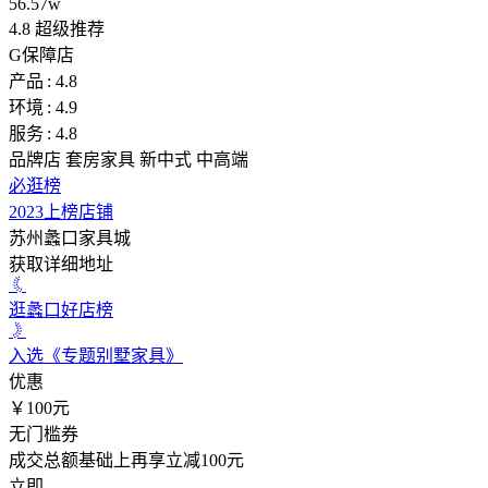
56.57w
4.8
超级推荐
G
保障店
产品 : 4.8
环境 : 4.9
服务 : 4.8
品牌店
套房家具
新中式
中高端
必逛榜
2023上榜店铺
苏州蠡口家具城
获取详细地址
逛蠡口好店榜
入选《专题别墅家具》
优惠
￥100元
无门槛券
成交总额基础上再享立减100元
立即