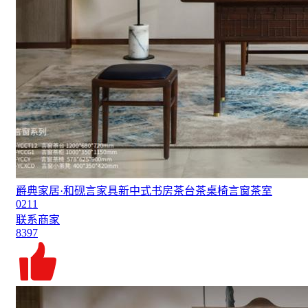
爵典家居·和砚言家具新中式书房茶台茶桌椅言窗茶室
0211
联系商家
8397