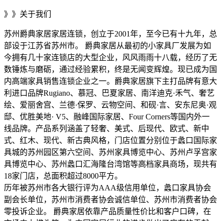
》》关于我们
苏州爵典家居家居连锁，创立于2001年，至今已有十九年，总
部设于江苏省苏州市。 爵典家居从最初的小家具厂发展为如
今拥有几十家连锁店的大型企业，风风雨雨十八载，经历了无
数锤炼与磨砺，通过经验累积，终是无闻变辉煌。现已成为国
内高端家具销售连锁企业之一。爵典家居旗下主打品牌有意大
利进口品牌Rugiano、慕冠、巴夏家居、南洋迪克·禾气、奢艺
绘、爱丽舍宫、兰德·保罗、云物空间、和砚·言、安东尼奥·观
邸、优胜美地· V5、融峰国际家居、Four Corners等国内外一
线品牌。产品系列涵盖了轻奢、美式、后现代、欧式、新中
式、红木、现代、新古典风格，门店位置分别位于蠡口国际家
具城的苏州园区第六空间、苏州家具博览中心、苏州卢孚宫家
具博览中心、苏州蠡口汇海隆台湾馆等高档家具商场，现共有
18家门店，总面积超过8000平方。
历年被苏州市各大银行评为AAA级信用单位，蠡口家具协会
副会长单位，苏州市消费者协会诚信单位、苏州市消费者协会
零投诉企业。 爵典家居依靠产品质量性价比和客户口碑，在