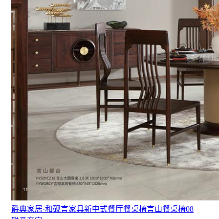
爵典家居·和砚言家具新中式餐厅餐桌椅言山餐桌椅08