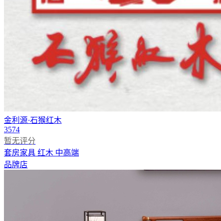
金利源·石猴红木
3574
暂无评分
套房家具
红木
中高端
品牌店