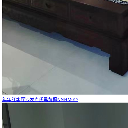
年年红客厅沙发卢氏黑黄檀NNHM017