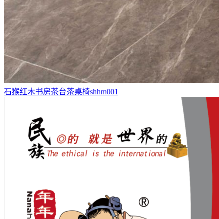
石猴红木书房茶台茶桌椅shhm001