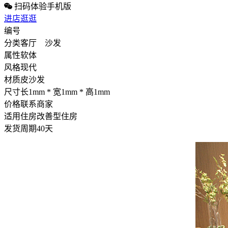
扫码体验手机版
进店逛逛
编号
分类
客厅 沙发
属性
软体
风格
现代
材质
皮沙发
尺寸
长1mm * 宽1mm * 高1mm
价格
联系商家
适用住房
改善型住房
发货周期
40天