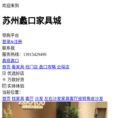
欢迎来到
苏州蠡口家具城
导购平台
登录&注册
联系我
服务热线：13915429499
蠡
逛蠡口
首页
看家具
找门店
蠡口攻略
云探店
优选好店
万款好货
实体体验
当前位置：
首页
找家具
客厅
沙发
左右沙发家具客厅皮转角皮沙发