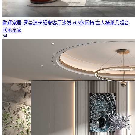
健辉家居·罗曼迪卡轻奢客厅沙发lv05休闲椅/主人椅茶几组合
联系商家
54