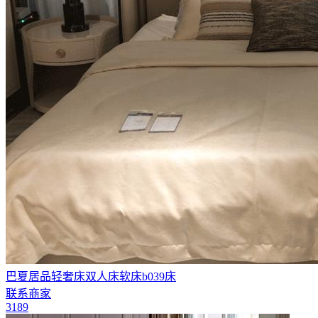
巴夏居品轻奢床双人床软床b039床
联系商家
3189