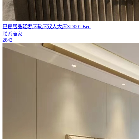
巴夏居品轻奢床软床双人大床ZD001 Bed
联系商家
2842