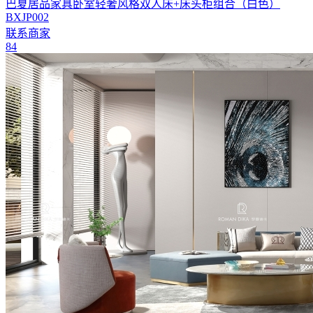
巴夏居品家具卧室轻奢风格双人床+床头柜组合（白色）
BXJP002
联系商家
84