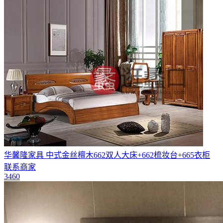
华馨隆家具 中式金丝檀木662双人大床+662梳妆台+665衣柜
联系商家
3460