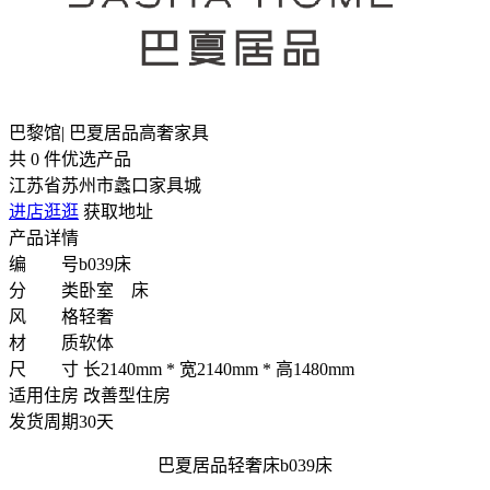
巴黎馆| 巴夏居品高奢家具
共
0
件优选产品
江苏省苏州市蠡口家具城
进店逛逛
获取地址
产品详情
编 号
b039床
分 类
卧室 床
风 格
轻奢
材 质
软体
尺 寸
长2140mm * 宽2140mm * 高1480mm
适用住房
改善型住房
发货周期
30天
巴夏居品轻奢床b039床