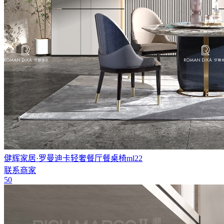
健辉家居·罗曼迪卡轻奢餐厅餐桌椅ml22
联系商家
50