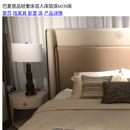
巴夏居品轻奢床双人床软床b039床
首页
找家具
卧室
床
产品详情