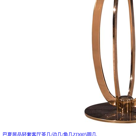
巴夏居品轻奢客厅茶几/边几/角几ZD005圆几