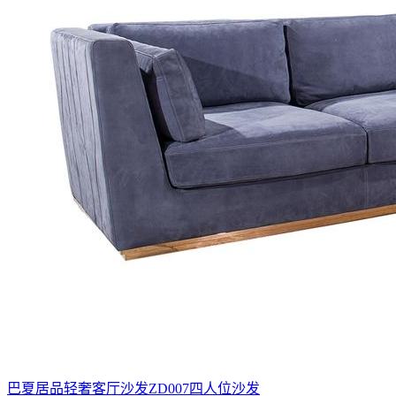
巴夏居品轻奢客厅沙发ZD007四人位沙发