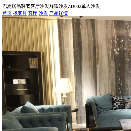
巴夏居品轻奢客厅沙发舒适沙发ZD002单人沙发
首页
找家具
客厅
沙发
产品详情