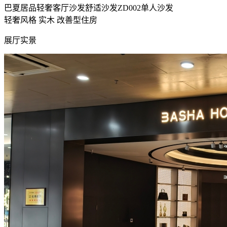
巴夏居品轻奢客厅沙发舒适沙发ZD002单人沙发
轻奢风格
实木
改善型住房
展厅实景