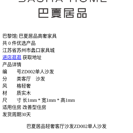
巴黎馆| 巴夏居品高奢家具
共
0
件优选产品
江苏省苏州市蠡口家具城
进店逛逛
获取地址
产品详情
编 号
ZD002单人沙发
分 类
客厅 沙发
风 格
轻奢
材 质
实木
尺 寸
长1mm * 宽1mm * 高1mm
适用住房
改善型住房
发货周期
30天
巴夏居品轻奢客厅沙发ZD002单人沙发