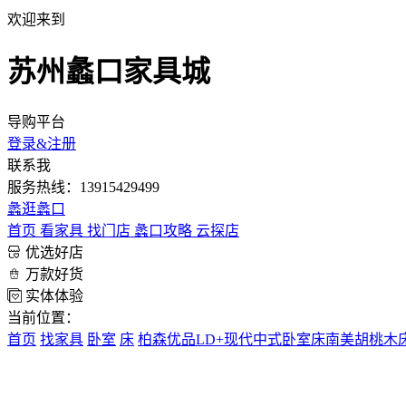
欢迎来到
苏州蠡口家具城
导购平台
登录&注册
联系我
服务热线：13915429499
蠡
逛蠡口
首页
看家具
找门店
蠡口攻略
云探店
优选好店
万款好货
实体体验
当前位置：
首页
找家具
卧室
床
柏森优品LD+现代中式卧室床南美胡桃木床A