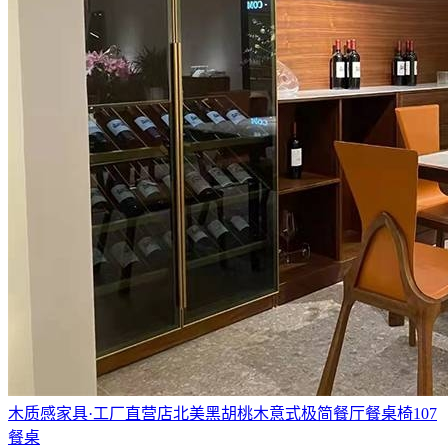
木质感家具·工厂直营店北美黑胡桃木意式极简餐厅餐桌椅107
餐桌