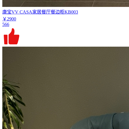
康宝VV CASA家居餐厅餐边柜KB003
￥2900
566