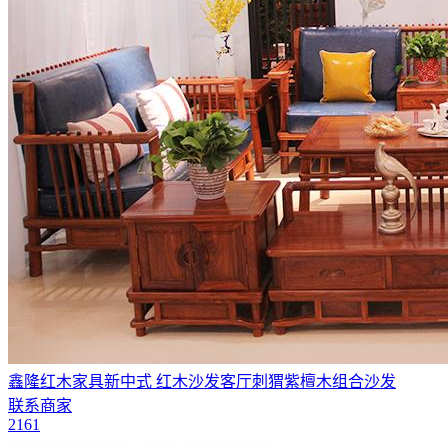
鑫隆红木家具新中式 红木沙发客厅刺猬紫檀木组合沙发
联系商家
2161