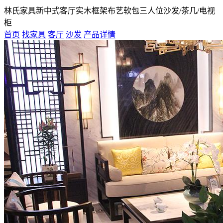
林氏家具新中式客厅实木框架布艺软包三人位沙发/茶几/电视
柜
首页
找家具
客厅
沙发
产品详情