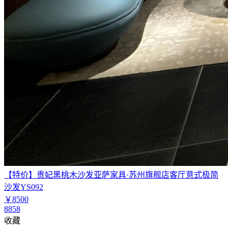
【特价】贵妃黑桃木沙发亚萨家具·苏州旗舰店客厅意式极简
沙发YS092
￥8500
8858
收藏