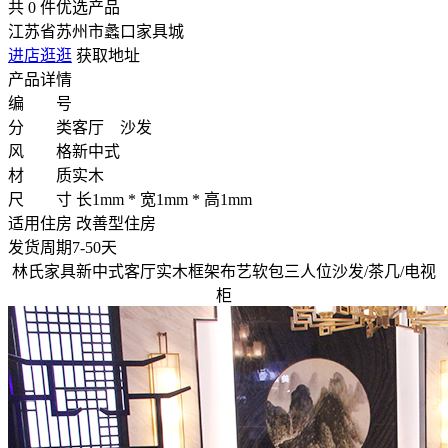
共
0
件优选产品
江苏省苏州市蠡口家具城
进店逛逛
获取地址
产品详情
编 号
分 类
客厅 沙发
风 格
新中式
材 质
实木
尺 寸
长1mm * 宽1mm * 高1mm
适用住房
改善型住房
发货周期
7-50天
林氏家具新中式客厅实木框架布艺软包三人位沙发/茶几/电视
柜