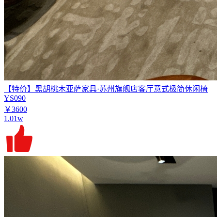
【特价】黑胡桃木亚萨家具·苏州旗舰店客厅意式极简休闲椅
YS090
￥3600
1.01w