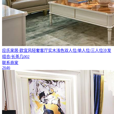
应氏家居·欧宜风轻奢客厅实木浅色双人位/单人位/三人位沙发
组合/长茶几002
联系商家
2646