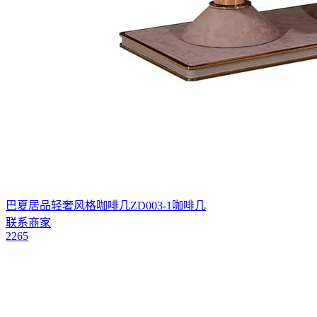
巴夏居品轻奢风格咖啡几ZD003-1咖啡几
联系商家
2265