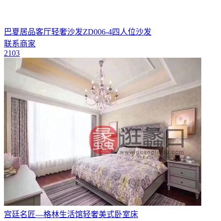
巴夏居品客厅轻奢沙发ZD006-4四人位沙发
联系商家
2103
宫廷名匠—格林生活馆轻奢美式卧室床