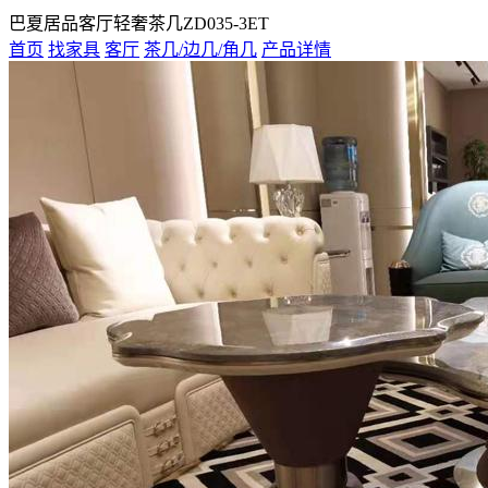
巴夏居品客厅轻奢茶几ZD035-3ET
首页
找家具
客厅
茶几/边几/角几
产品详情