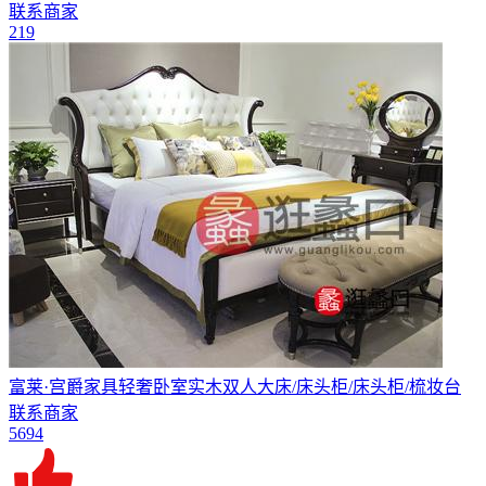
联系商家
219
富莱·宫爵家具轻奢卧室实木双人大床/床头柜/床头柜/梳妆台
联系商家
5694