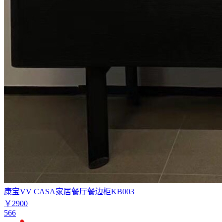
康宝VV CASA家居餐厅餐边柜KB003
￥2900
566