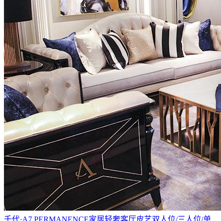
千代·A7 PERMANENCE家居轻奢客厅皮艺双人位/三人位/单