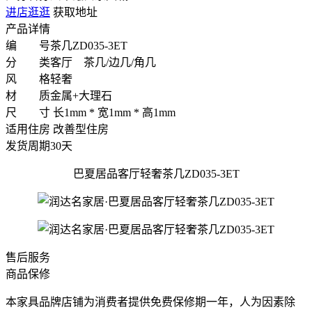
进店逛逛
获取地址
产品详情
编 号
茶几ZD035-3ET
分 类
客厅 茶几/边几/角几
风 格
轻奢
材 质
金属+大理石
尺 寸
长1mm * 宽1mm * 高1mm
适用住房
改善型住房
发货周期
30天
巴夏居品客厅轻奢茶几ZD035-3ET
售后服务
商品保修
本家具品牌店铺为消费者提供免费保修期一年，人为因素除