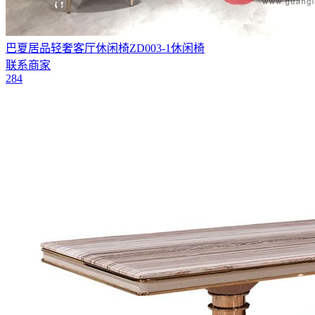
巴夏居品轻奢客厅休闲椅ZD003-1休闲椅
联系商家
284