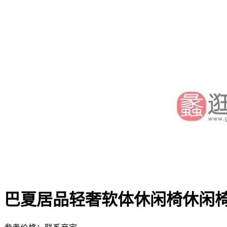
巴夏居品轻奢软体休闲椅休闲椅Z