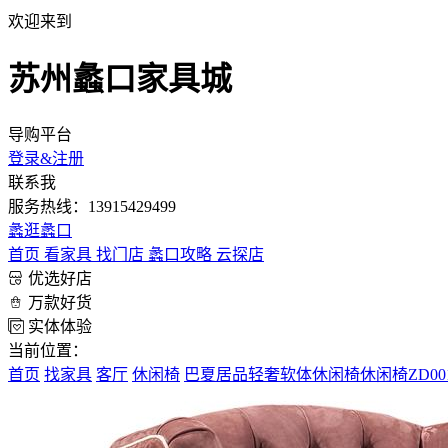
欢迎来到
苏州蠡口家具城
导购平台
登录&注册
联系我
服务热线：13915429499
蠡
逛蠡口
首页
看家具
找门店
蠡口攻略
云探店
优选好店
万款好货
实体体验
当前位置：
首页
找家具
客厅
休闲椅
巴夏居品轻奢软体休闲椅休闲椅ZD00