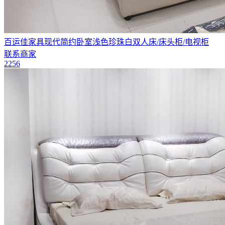
百运佳家具现代简约卧室浅色珍珠白双人床/床头柜/电视柜
联系商家
2256