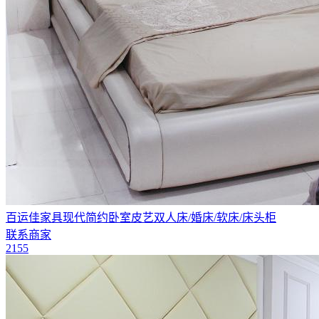
百运佳家具现代简约卧室皮艺双人床/婚床/软床/床头柜
联系商家
2155