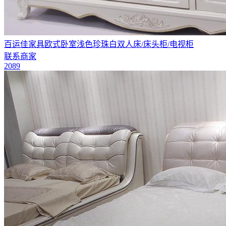
百运佳家具欧式卧室浅色珍珠白双人床/床头柜/电视柜
联系商家
2089