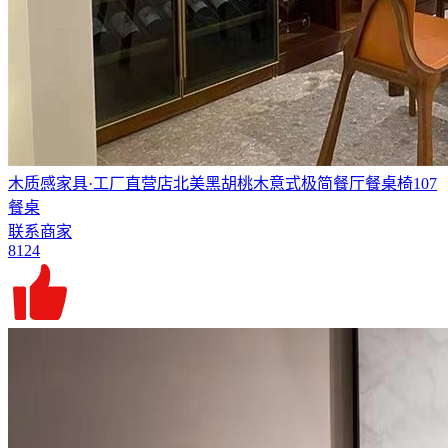
木质感家具·工厂直营店北美黑胡桃木意式极简餐厅餐桌椅107
餐桌
联系商家
8124