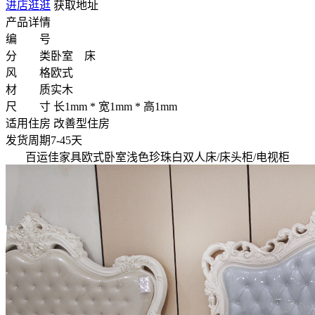
进店逛逛
获取地址
产品详情
编 号
分 类
卧室 床
风 格
欧式
材 质
实木
尺 寸
长1mm * 宽1mm * 高1mm
适用住房
改善型住房
发货周期
7-45天
百运佳家具欧式卧室浅色珍珠白双人床/床头柜/电视柜