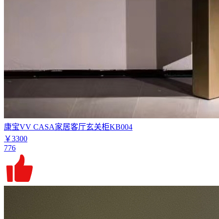
康宝VV CASA家居客厅玄关柜KB004
￥3300
776