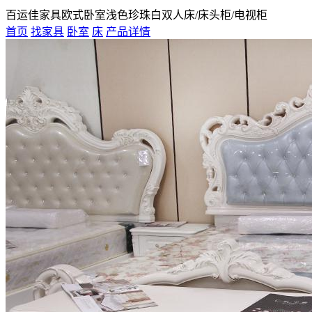
百运佳家具欧式卧室浅色珍珠白双人床/床头柜/电视柜
首页
找家具
卧室
床
产品详情