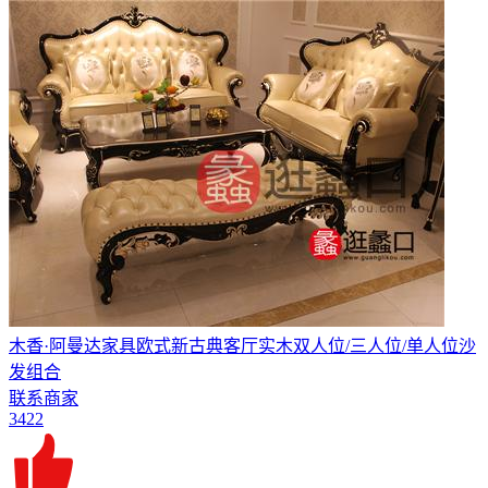
木香·阿曼达家具欧式新古典客厅实木双人位/三人位/单人位沙
发组合
联系商家
3422