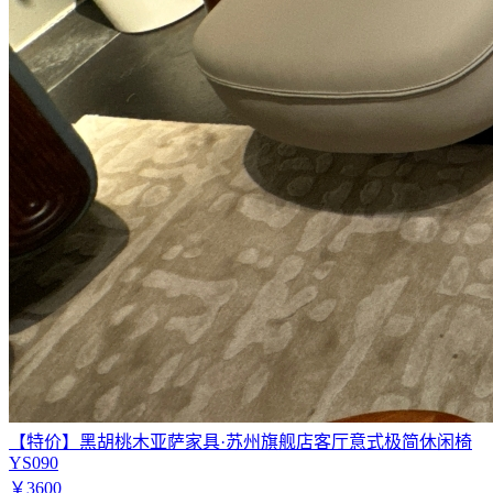
【特价】黑胡桃木亚萨家具·苏州旗舰店客厅意式极简休闲椅
YS090
￥3600