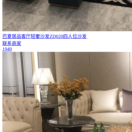
巴夏居品客厅轻奢沙发ZD020四人位沙发
联系商家
1949