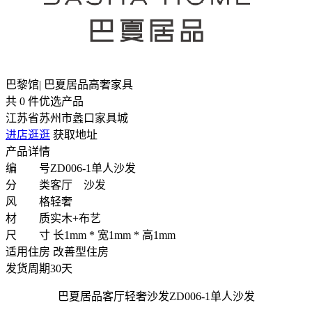
巴黎馆| 巴夏居品高奢家具
共
0
件优选产品
江苏省苏州市蠡口家具城
进店逛逛
获取地址
产品详情
编 号
ZD006-1单人沙发
分 类
客厅 沙发
风 格
轻奢
材 质
实木+布艺
尺 寸
长1mm * 宽1mm * 高1mm
适用住房
改善型住房
发货周期
30天
巴夏居品客厅轻奢沙发ZD006-1单人沙发