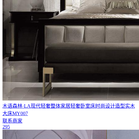
木语森林·LA现代轻奢整体家居轻奢卧室床时尚设计造型实木
大床MY007
联系商家
295