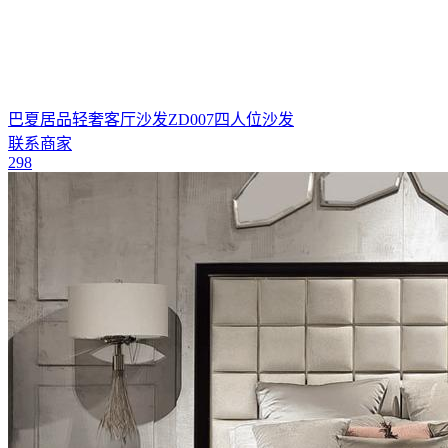
巴夏居品轻奢客厅沙发ZD007四人位沙发
联系商家
298