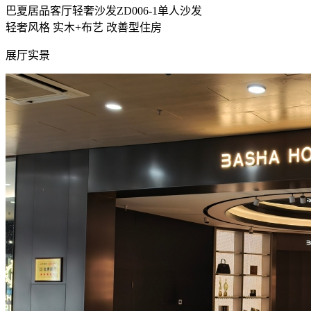
巴夏居品客厅轻奢沙发ZD006-1单人沙发
轻奢风格
实木+布艺
改善型住房
展厅实景