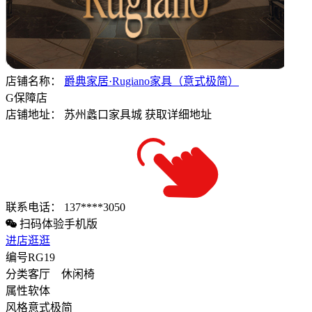
店铺名称：
爵典家居·Rugiano家具（意式极简）
G
保障店
店铺地址：
苏州蠡口家具城
获取详细地址
联系电话：
137****3050
扫码体验手机版
进店逛逛
编号
RG19
分类
客厅 休闲椅
属性
软体
风格
意式极简