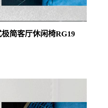
意式极简客厅休闲椅RG19