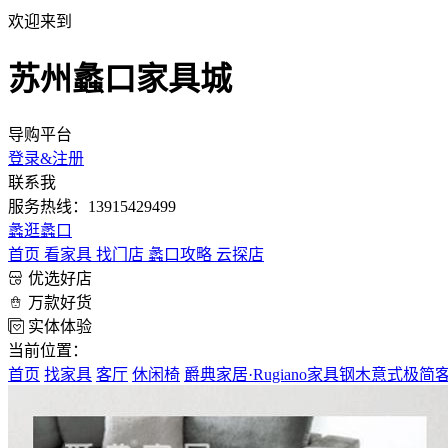
欢迎来到
苏州蠡口家具城
导购平台
登录&注册
联系我
服务热线：13915429499
蠡
逛蠡口
首页
看家具
找门店
蠡口攻略
云探店
优选好店
万款好货
实体体验
当前位置：
首页
找家具
客厅
休闲椅
爵典家居·Rugiano家具钢木意式极简