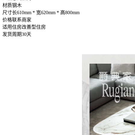
材质
钢木
尺寸
长610mm * 宽620mm * 高800mm
价格
联系商家
适用住房
改善型住房
发货周期
30天