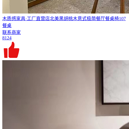
木质感家具·工厂直营店北美黑胡桃木意式极简餐厅餐桌椅107
餐桌
联系商家
8124