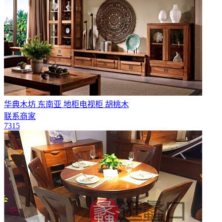
华典木坊 东南亚 地柜电视柜 胡桃木
联系商家
7315