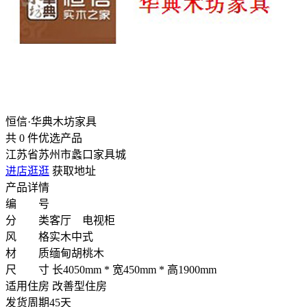
恒信·华典木坊家具
共
0
件优选产品
江苏省苏州市蠡口家具城
进店逛逛
获取地址
产品详情
编 号
分 类
客厅 电视柜
风 格
实木中式
材 质
缅甸胡桃木
尺 寸
长4050mm * 宽450mm * 高1900mm
适用住房
改善型住房
发货周期
45天