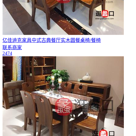
亿佳迪克家具中式古典餐厅实木圆餐桌椅/餐椅
联系商家
2474