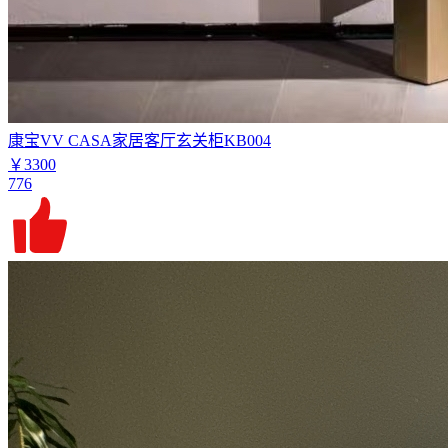
康宝VV CASA家居客厅玄关柜KB004
￥3300
776