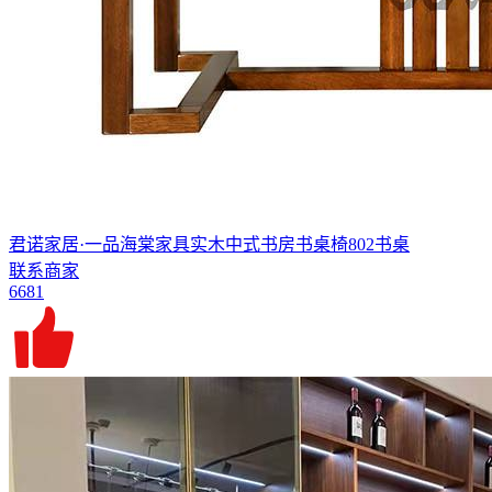
君诺家居·一品海棠家具实木中式书房书桌椅802书桌
联系商家
6681