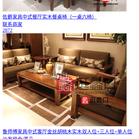
佐爵家具中式餐厅实木餐桌椅（一桌六椅）
联系商家
2872
鲁师傅家具中式客厅金丝胡桃木实木双人位+三人位+单人位