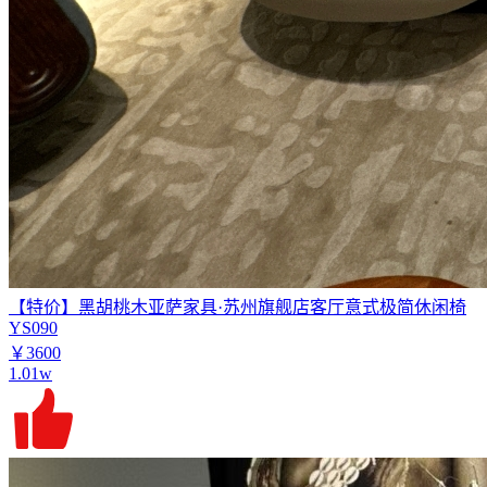
【特价】黑胡桃木亚萨家具·苏州旗舰店客厅意式极简休闲椅
YS090
￥3600
1.01w