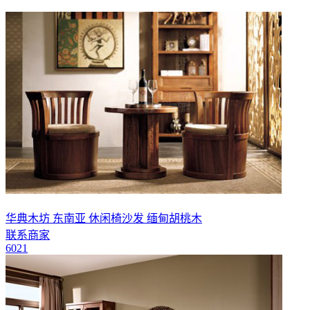
华典木坊 东南亚 休闲椅沙发 缅甸胡桃木
联系商家
6021