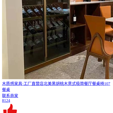
木质感家具·工厂直营店北美黑胡桃木意式极简餐厅餐桌椅107
餐桌
联系商家
8124