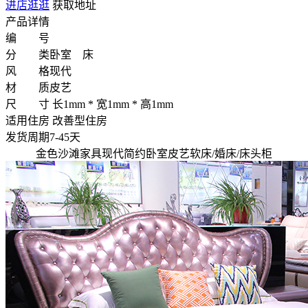
进店逛逛
获取地址
产品详情
编 号
分 类
卧室 床
风 格
现代
材 质
皮艺
尺 寸
长1mm * 宽1mm * 高1mm
适用住房
改善型住房
发货周期
7-45天
金色沙滩家具现代简约卧室皮艺软床/婚床/床头柜