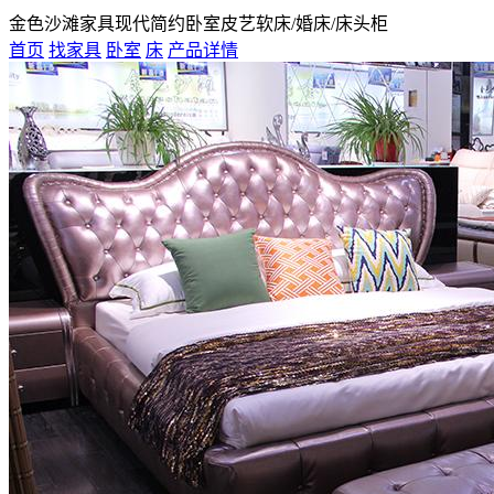
金色沙滩家具现代简约卧室皮艺软床/婚床/床头柜
首页
找家具
卧室
床
产品详情