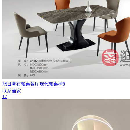
旭日奢石餐桌餐厅现代餐桌椅8
联系商家
17