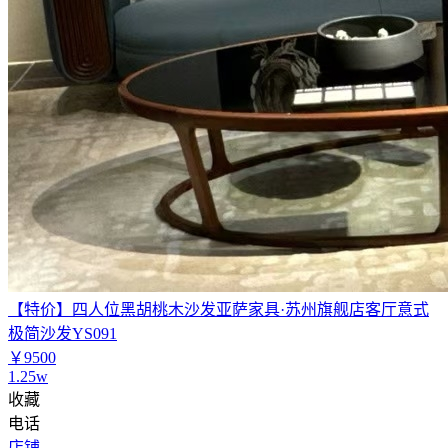
【特价】四人位黑胡桃木沙发亚萨家具·苏州旗舰店客厅意式
极简沙发YS091
￥9500
1.25w
收藏
电话
店铺