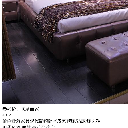
参考价：
联系商家
2513
金色沙滩家具现代简约卧室皮艺软床/婚床/床头柜
现代风格
皮艺
改善型住房