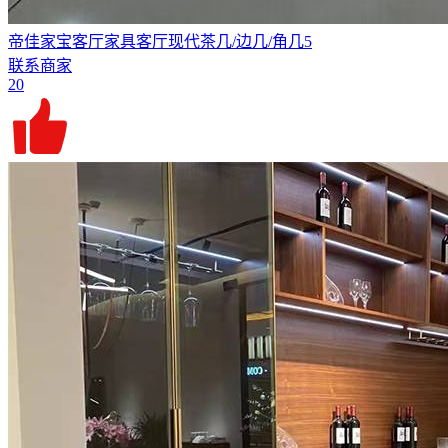
帝佳家宝客厅家具客厅现代茶几/边几/角几5
联系商家
20