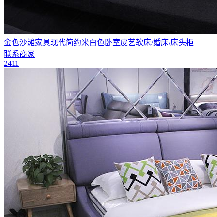
金色沙滩家具现代简约米白色卧室皮艺软床/婚床/床头柜
联系商家
2411