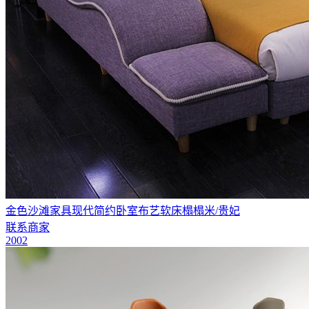
金色沙滩家具现代简约卧室布艺软床榻榻米/贵妃
联系商家
2002