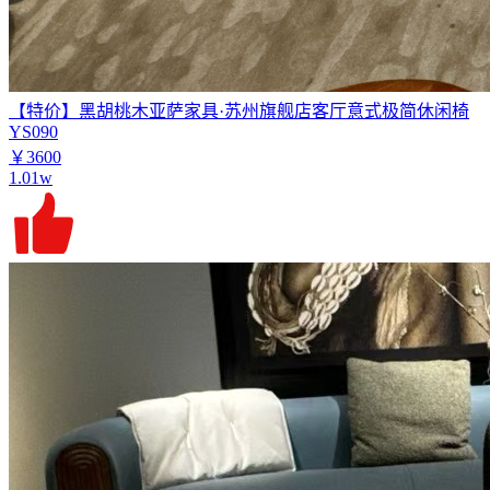
【特价】黑胡桃木亚萨家具·苏州旗舰店客厅意式极简休闲椅
YS090
￥3600
1.01w