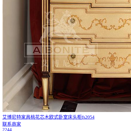
艾博尼特家具桃花芯木欧式卧室床头柜fs2054
联系商家
2244