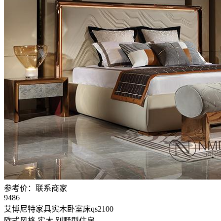
参考价：
联系商家
9486
艾博尼特家具实木卧室床qs2100
欧式风格
实木
别墅型住房