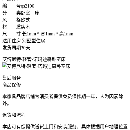
编 号
qs2100
分 类
卧室 床
风 格
欧式
材 质
实木
尺 寸
长1mm * 宽1mm * 高1mm
适用住房
别墅型住房
发货周期
30天
艾博尼特·轻奢·诺玛迪森卧室床
售后服务
商品保修
本家具品牌店铺为消费者提供免费保修期一年，人为因素除
外。
退货和流程
本店可有偿提供送货上门和安装服务。具体根据用户地理位置