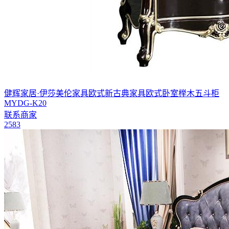
健辉家居·伊莎美伦家具欧式新古典家具欧式卧室榉木五斗柜
MYDG-K20
联系商家
2583