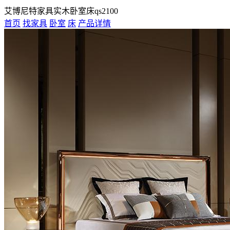
艾博尼特家具实木卧室床qs2100
首页
找家具
卧室
床
产品详情