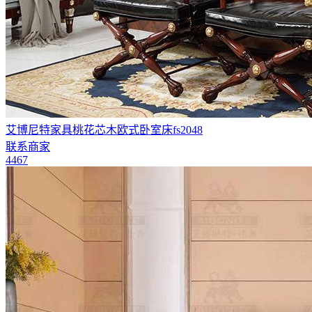
艾博尼特家具桃花芯木欧式卧室床fs2048
联系商家
4467