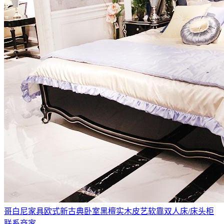
哥白尼家具欧式新古典卧室黑檀实木皮艺软靠双人床/床头柜
联系商家