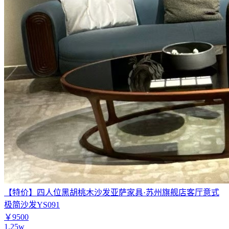
【特价】四人位黑胡桃木沙发亚萨家具·苏州旗舰店客厅意式
极简沙发YS091
￥9500
1.25w