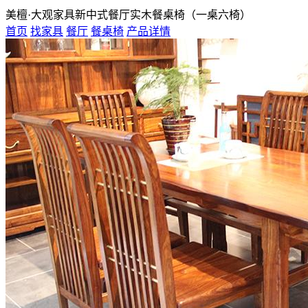
美檀·大观家具新中式餐厅实木餐桌椅（一桌六椅）
首页
找家具
餐厅
餐桌椅
产品详情