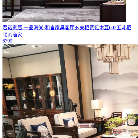
君诺家居·一品海棠·和言家具客厅玄关柜赛鞋木豆602五斗柜
联系商家
6799