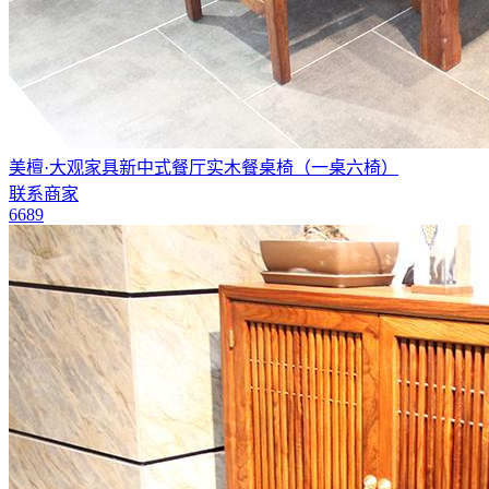
美檀·大观家具新中式餐厅实木餐桌椅（一桌六椅）
联系商家
6689