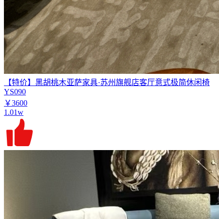
【特价】黑胡桃木亚萨家具·苏州旗舰店客厅意式极简休闲椅
YS090
￥3600
1.01w