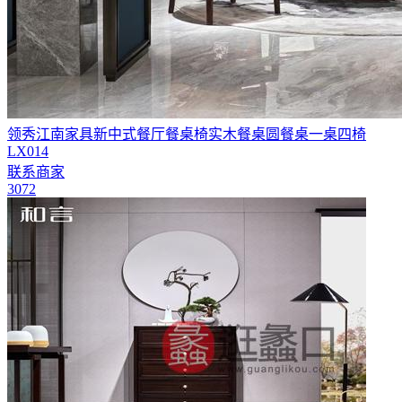
领秀江南家具新中式餐厅餐桌椅实木餐桌圆餐桌一桌四椅
LX014
联系商家
3072