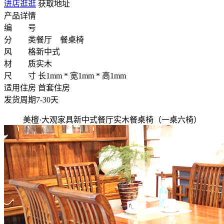
进店逛逛
获取地址
产品详情
编 号
分 类
餐厅 餐桌椅
风 格
新中式
材 质
实木
尺 寸
长1mm * 宽1mm * 高1mm
适用住房
首套住房
发货周期
7-30天
美檀·大观家具新中式餐厅实木餐桌椅（一桌六椅）