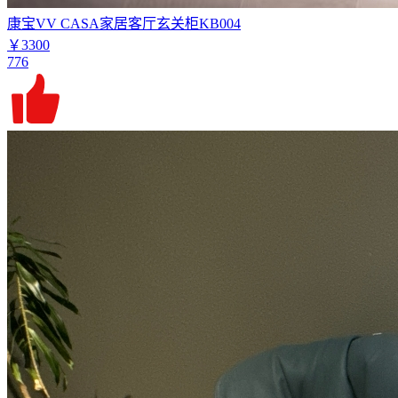
康宝VV CASA家居客厅玄关柜KB004
￥3300
776