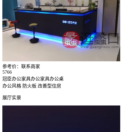
参考价：
联系商家
5766
冠臣办公家具办公家具办公桌
办公风格
防火板
改善型住房
展厅实景