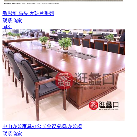
新思维 马头 大班台系列
联系商家
5481
中山办公家具办公长会议桌椅/办公椅
联系商家