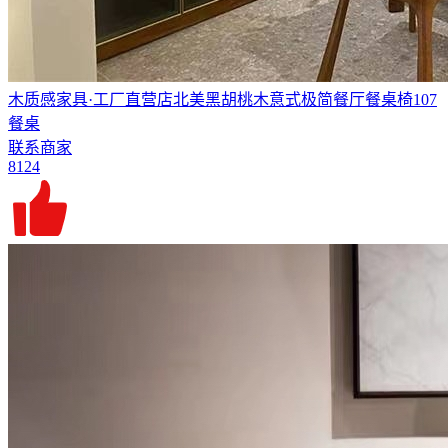
木质感家具·工厂直营店北美黑胡桃木意式极简餐厅餐桌椅107
餐桌
联系商家
8124