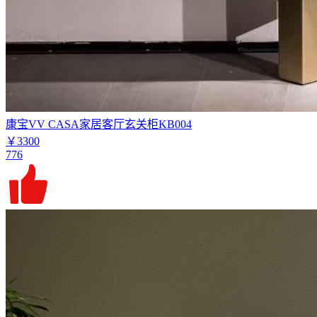
康宝VV CASA家居客厅玄关柜KB004
￥3300
776