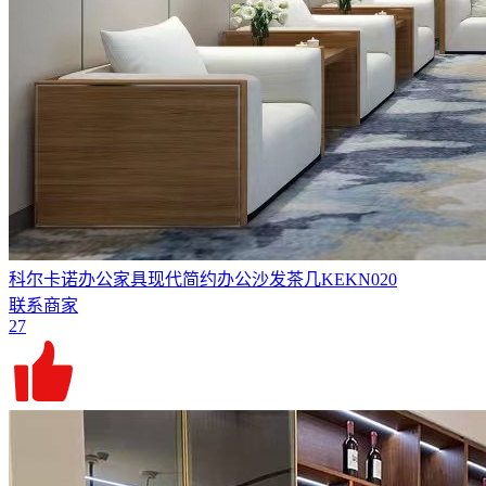
科尔卡诺办公家具现代简约办公沙发茶几KEKN020
联系商家
27