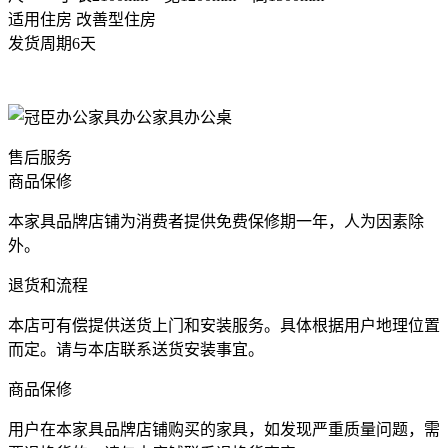
适用住房
改善型住房
发货周期
6天
售后服务
商品保修
本家具品牌店铺为消费者提供免费保修期一年，人为因素除
外。
退货和流程
本店可有偿提供送货上门和安装服务。具体根据用户地理位置
而定。请与本店联系送货安装事宜。
商品保修
用户在本家具品牌店铺购买的家具，如发现严重质量问题，需