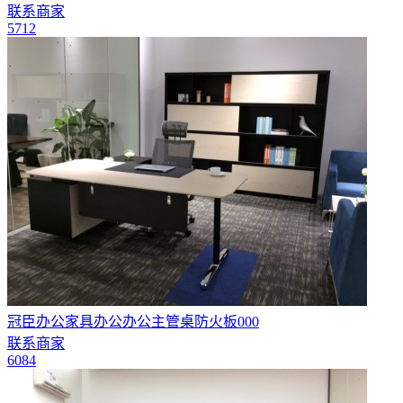
联系商家
5712
冠臣办公家具办公办公主管桌防火板000
联系商家
6084