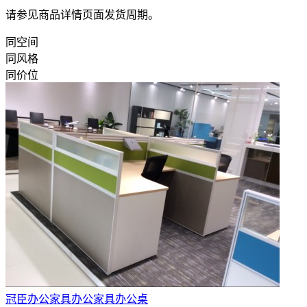
请参见商品详情页面发货周期。
同空间
同风格
同价位
冠臣办公家具办公家具办公桌