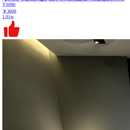
YS090
￥3600
1.01w