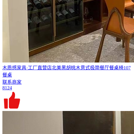
木质感家具·工厂直营店北美黑胡桃木意式极简餐厅餐桌椅107
餐桌
联系商家
8124