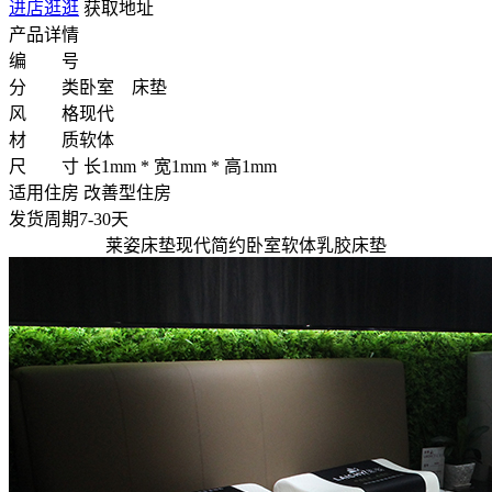
进店逛逛
获取地址
产品详情
编 号
分 类
卧室 床垫
风 格
现代
材 质
软体
尺 寸
长1mm * 宽1mm * 高1mm
适用住房
改善型住房
发货周期
7-30天
莱姿床垫现代简约卧室软体乳胶床垫