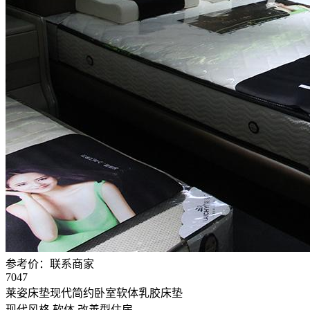
参考价：
联系商家
7047
莱姿床垫现代简约卧室软体乳胶床垫
现代风格
软体
改善型住房