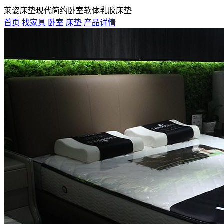
莱姿床垫现代简约卧室软体乳胶床垫
首页
找家具
卧室
床垫
产品详情