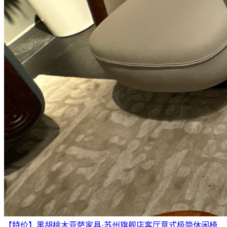
【特价】黑胡桃木亚萨家具·苏州旗舰店客厅意式极简休闲椅