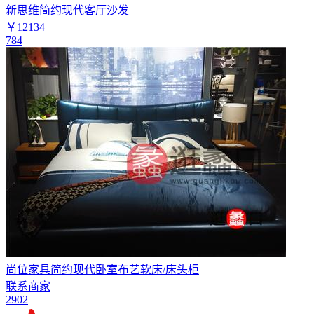
新思维简约现代客厅沙发
￥12134
784
尚位家具简约现代卧室布艺软床/床头柜
联系商家
2902