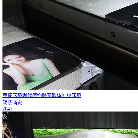
莱姿床垫现代简约卧室软体乳胶床垫
联系商家
7047