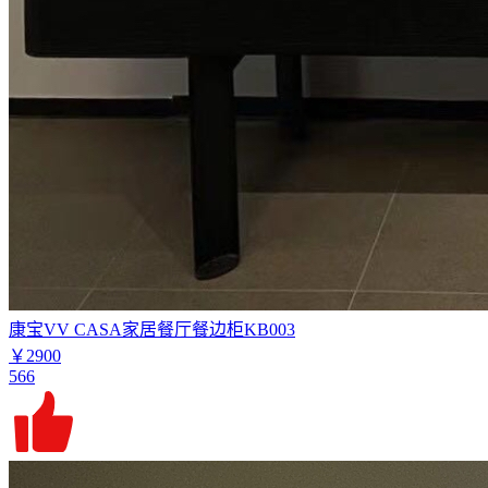
康宝VV CASA家居餐厅餐边柜KB003
￥2900
566