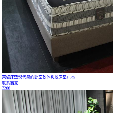
莱姿床垫现代简约卧室软体乳胶床垫1.8m
联系商家
7266