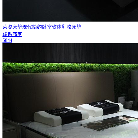
莱姿床垫现代简约卧室软体乳胶床垫
联系商家
5844