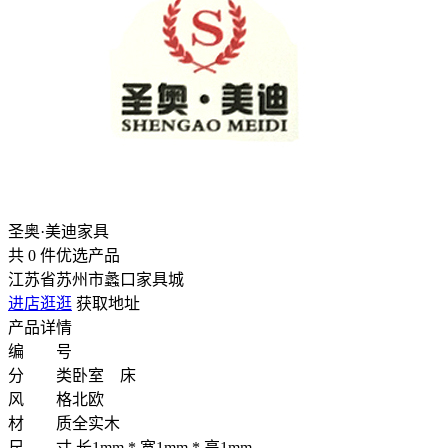
圣奥·美迪家具
共
0
件优选产品
江苏省苏州市蠡口家具城
进店逛逛
获取地址
产品详情
编 号
分 类
卧室 床
风 格
北欧
材 质
全实木
尺 寸
长1mm * 宽1mm * 高1mm