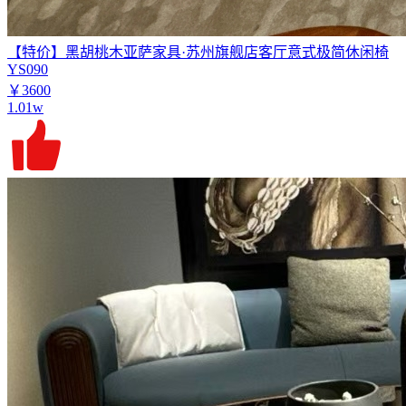
【特价】黑胡桃木亚萨家具·苏州旗舰店客厅意式极简休闲椅
YS090
￥3600
1.01w