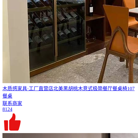
木质感家具·工厂直营店北美黑胡桃木意式极简餐厅餐桌椅107
餐桌
联系商家
8124