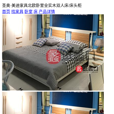
圣奥·美迪家具北欧卧室全实木双人床/床头柜
首页
找家具
卧室
床
产品详情