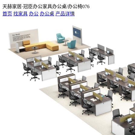
天赫家居·冠臣办公家具办公桌/办公椅076
首页
找家具
办公
办公桌
产品详情