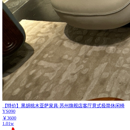
【特价】黑胡桃木亚萨家具·苏州旗舰店客厅意式极简休闲椅
YS090
￥3600
1.01w