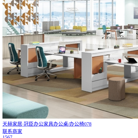
天赫家居·冠臣办公家具办公桌/办公椅078
联系商家
1567