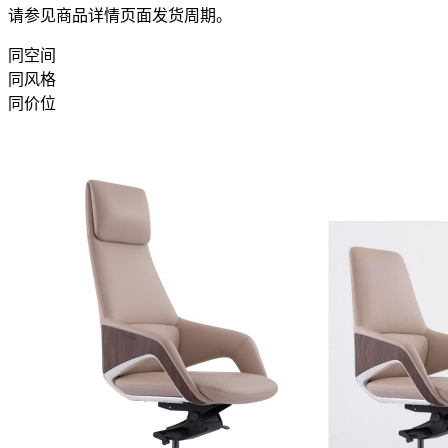
请参见商品详情页面发货周期。
同空间
同风格
同价位