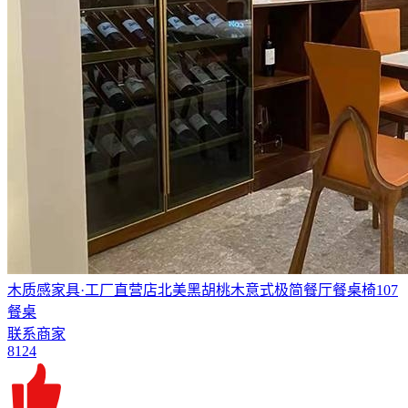
木质感家具·工厂直营店北美黑胡桃木意式极简餐厅餐桌椅107
餐桌
联系商家
8124