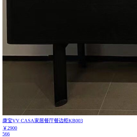
康宝VV CASA家居餐厅餐边柜KB003
￥2900
566