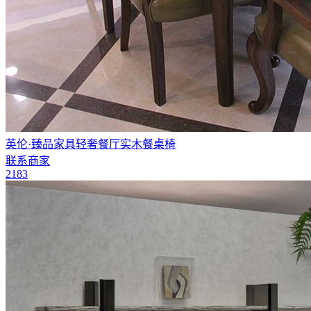
英伦·臻品家具轻奢餐厅实木餐桌椅
联系商家
2183