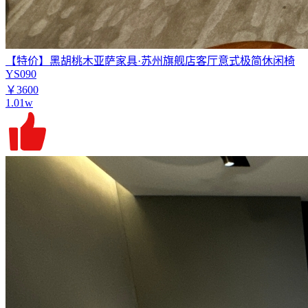
【特价】黑胡桃木亚萨家具·苏州旗舰店客厅意式极简休闲椅
YS090
￥3600
1.01w