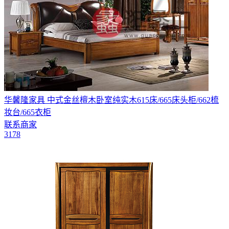
华馨隆家具 中式金丝檀木卧室纯实木615床/665床头柜/662梳
妆台/665衣柜​
联系商家
3178