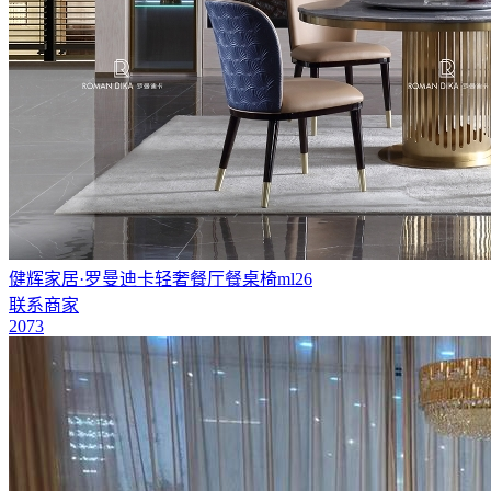
健辉家居·罗曼迪卡轻奢餐厅餐桌椅ml26
联系商家
2073