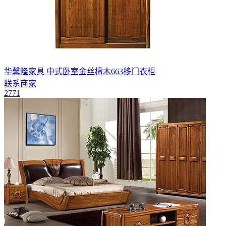
华馨隆家具 中式卧室金丝檀木663移门衣柜
联系商家
2771