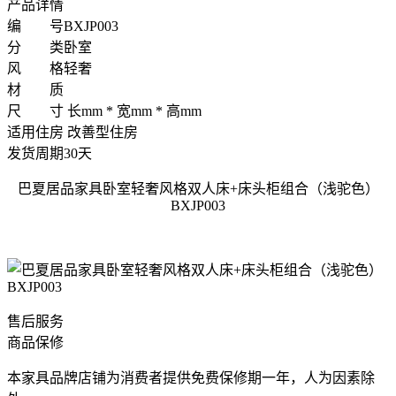
产品详情
编 号
BXJP003
分 类
卧室
风 格
轻奢
材 质
尺 寸
长mm * 宽mm * 高mm
适用住房
改善型住房
发货周期
30天
巴夏居品家具卧室轻奢风格双人床+床头柜组合（浅驼色）
BXJP003
售后服务
商品保修
本家具品牌店铺为消费者提供免费保修期一年，人为因素除