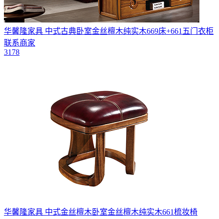
华馨隆家具 中式古典卧室金丝檀木纯实木669床+661五门衣柜
联系商家
3178
华馨隆家具 中式金丝檀木卧室金丝檀木纯实木661梳妆椅