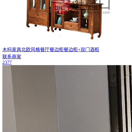
木杩家具北欧风格餐厅餐边柜餐边柜+双门酒柜
联系商家
2377