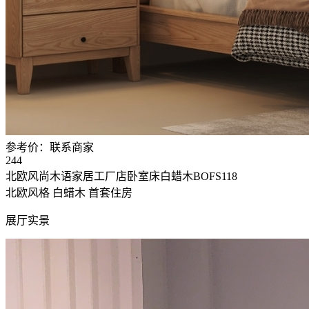
参考价：
联系商家
244
北欧风尚木语家居工厂店卧室床白蜡木BOFS118
北欧风格
白蜡木
首套住房
展厅实景