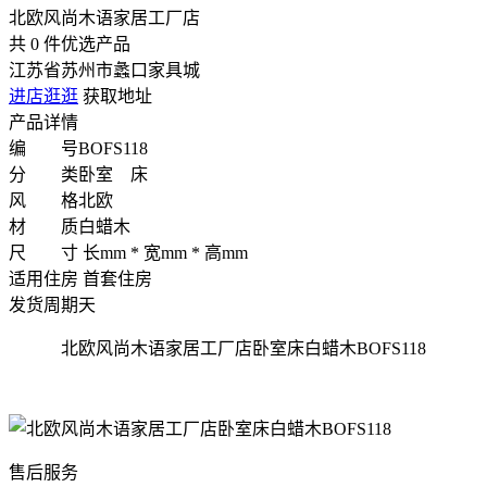
北欧风尚木语家居工厂店
共
0
件优选产品
江苏省苏州市蠡口家具城
进店逛逛
获取地址
产品详情
编 号
BOFS118
分 类
卧室 床
风 格
北欧
材 质
白蜡木
尺 寸
长mm * 宽mm * 高mm
适用住房
首套住房
发货周期
天
北欧风尚木语家居工厂店卧室床白蜡木BOFS118
售后服务