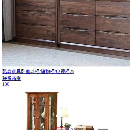
酷森家具卧室斗柜/储物柜/电视柜25
联系商家
130