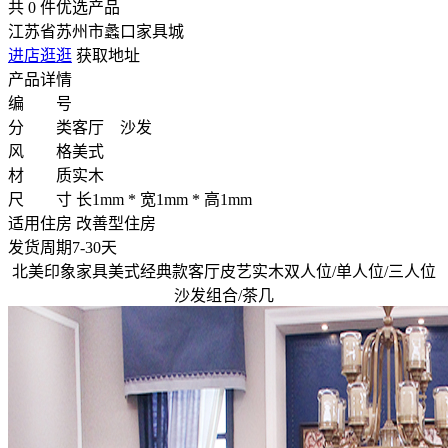
共
0
件优选产品
江苏省苏州市蠡口家具城
进店逛逛
获取地址
产品详情
编 号
分 类
客厅 沙发
风 格
美式
材 质
实木
尺 寸
长1mm * 宽1mm * 高1mm
适用住房
改善型住房
发货周期
7-30天
北美印象家具美式经典款客厅皮艺实木双人位/单人位/三人位
沙发组合/茶几