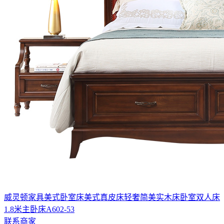
威灵顿家具美式卧室床美式真皮床轻奢简美实木床卧室双人床
1.8米主卧床A602-53
联系商家