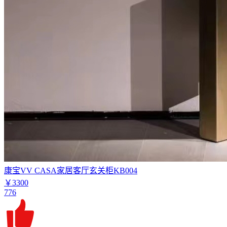
康宝VV CASA家居客厅玄关柜KB004
￥3300
776