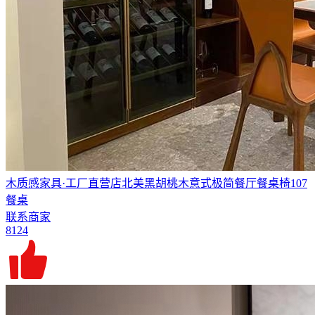
木质感家具·工厂直营店北美黑胡桃木意式极简餐厅餐桌椅107
餐桌
联系商家
8124