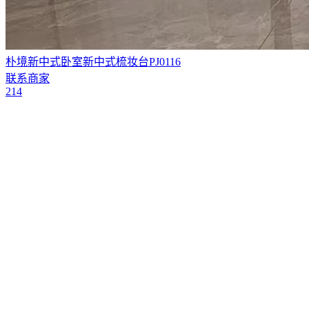
朴境新中式卧室新中式梳妆台PJ0116
联系商家
214