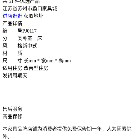
共
51
件优选产品
江苏省苏州市蠡口家具城
进店逛逛
获取地址
产品详情
编 号
PJ0117
分 类
卧室 床
风 格
新中式
材 质
尺 寸
长mm * 宽mm * 高mm
适用住房
改善型住房
发货周期
天
售后服务
商品保修
本家具品牌店铺为消费者提供免费保修期一年，人为因素除
外。