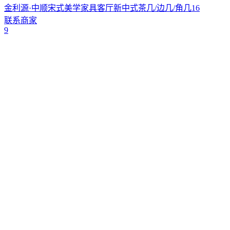
金利源·中顺宋式美学家具客厅新中式茶几/边几/角几16
联系商家
9