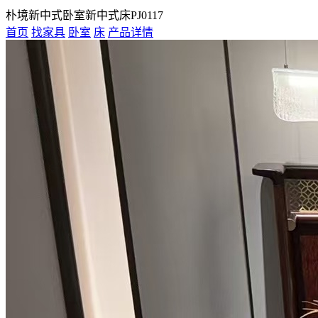
朴境新中式卧室新中式床PJ0117
首页
找家具
卧室
床
产品详情