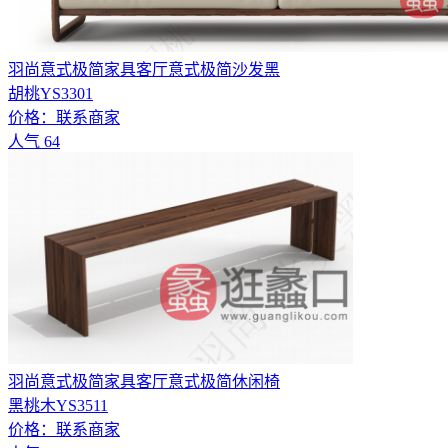
羽尚意式极简家具客厅意式极简沙发黑
胡桃YS3301
价格：
联系商家
人气
64
羽尚意式极简家具客厅意式极简休闲椅
黑桃木YS3511
价格：
联系商家