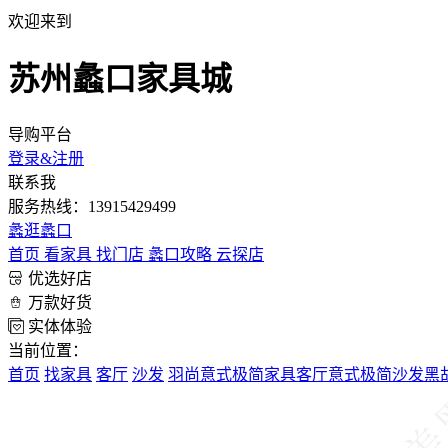
欢迎来到
苏州蠡口家具城
导购平台
登录&注册
联系我
服务热线：13915429499
蠡
逛蠡口
首页
看家具
找门店
蠡口攻略
云探店
优选好店
万款好货
实体体验
当前位置：
首页
找家具
客厅
沙发
羽尚意式极简家具客厅意式极简沙发黑胡桃