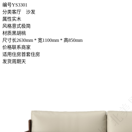
编号
YS3301
分类
客厅 沙发
属性
实木
风格
意式极简
材质
黑胡桃
尺寸
长2630mm * 宽1100mm * 高850mm
价格
联系商家
适用住房
首套住房
发货周期
天