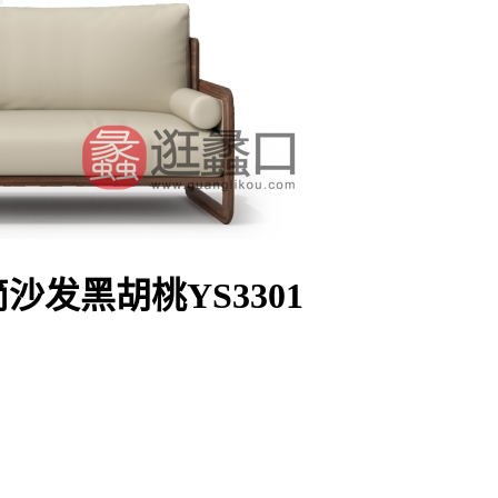
发黑胡桃YS3301