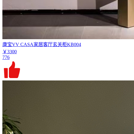
康宝VV CASA家居客厅玄关柜KB004
￥3300
776