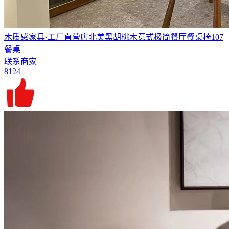
木质感家具·工厂直营店北美黑胡桃木意式极简餐厅餐桌椅107
餐桌
联系商家
8124