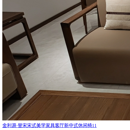
金利源·誉宋宋式美学家具客厅新中式休闲椅11