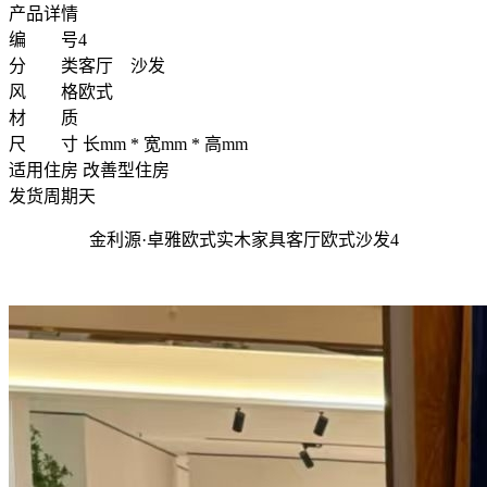
产品详情
编 号
4
分 类
客厅 沙发
风 格
欧式
材 质
尺 寸
长mm * 宽mm * 高mm
适用住房
改善型住房
发货周期
天
金利源·卓雅欧式实木家具客厅欧式沙发4