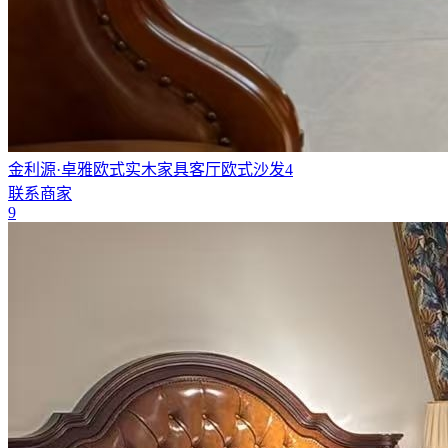
金利源·卓雅欧式实木家具客厅欧式沙发4
联系商家
9