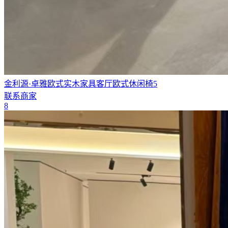
金利源·卓雅欧式实木家具客厅欧式休闲椅5
联系商家
8