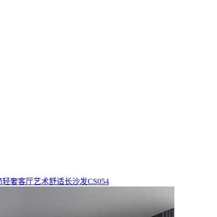
简轻奢客厅艺术舒适长沙发CS054