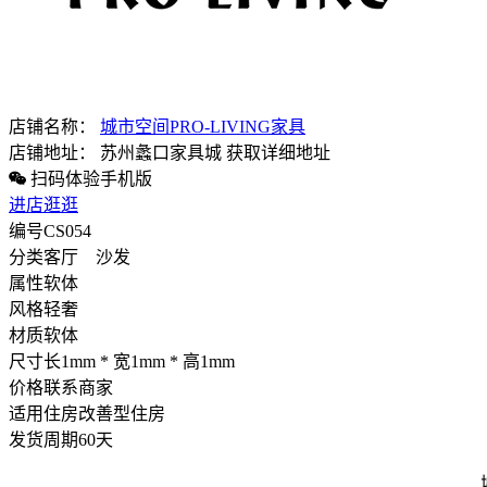
店铺名称：
城市空间PRO-LIVING家具
店铺地址：
苏州蠡口家具城
获取详细地址
扫码体验手机版
进店逛逛
编号
CS054
分类
客厅 沙发
属性
软体
风格
轻奢
材质
软体
尺寸
长1mm * 宽1mm * 高1mm
价格
联系商家
适用住房
改善型住房
发货周期
60天