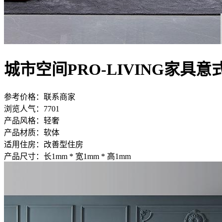
城市空间PRO-LIVING家具
参考价格：
联系商家
浏览人气：
7701
产品风格：
轻奢
产品材质：
软体
适用住房：
改善型住房
产品尺寸：
长1mm * 宽1mm * 高1mm