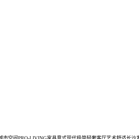
城市空间PRO-LIVING家具意式现代极简轻奢客厅艺术舒适长沙