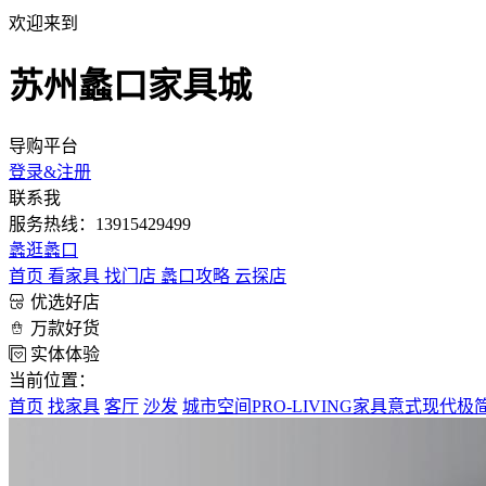
欢迎来到
苏州蠡口家具城
导购平台
登录&注册
联系我
服务热线：13915429499
蠡
逛蠡口
首页
看家具
找门店
蠡口攻略
云探店
优选好店
万款好货
实体体验
当前位置：
首页
找家具
客厅
沙发
城市空间PRO-LIVING家具意式现代极