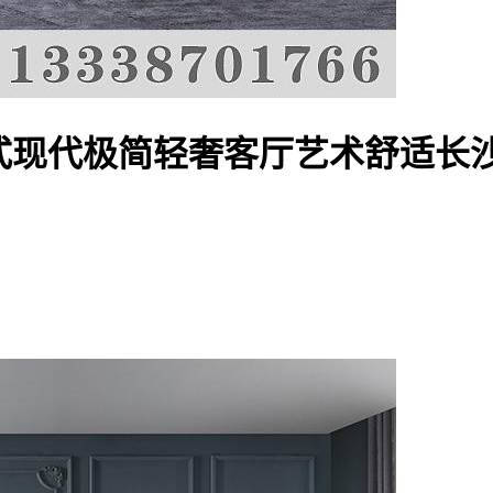
意式现代极简轻奢客厅艺术舒适长沙发