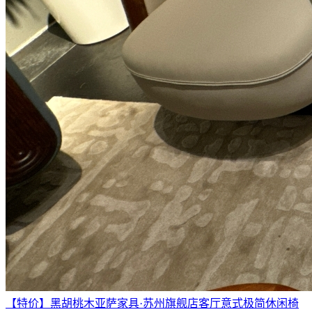
【特价】黑胡桃木亚萨家具·苏州旗舰店客厅意式极简休闲椅