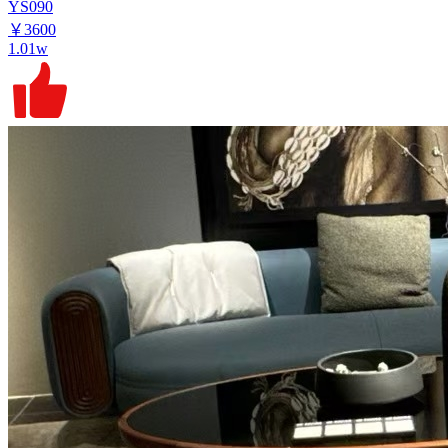
YS090
￥3600
1.01w