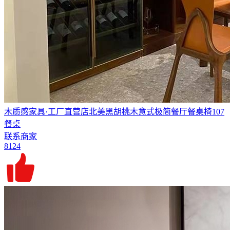
木质感家具·工厂直营店北美黑胡桃木意式极简餐厅餐桌椅107
餐桌
联系商家
8124