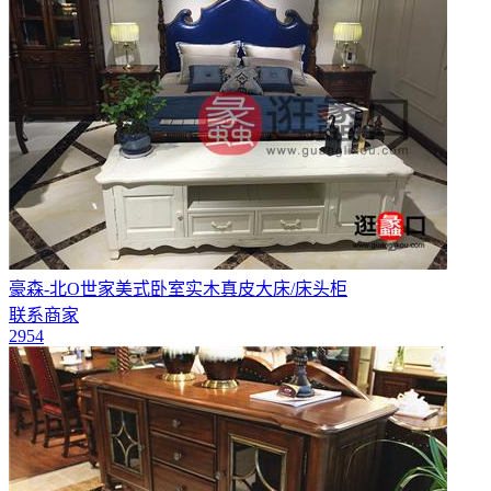
豪森-北O世家美式卧室实木真皮大床/床头柜
联系商家
2954