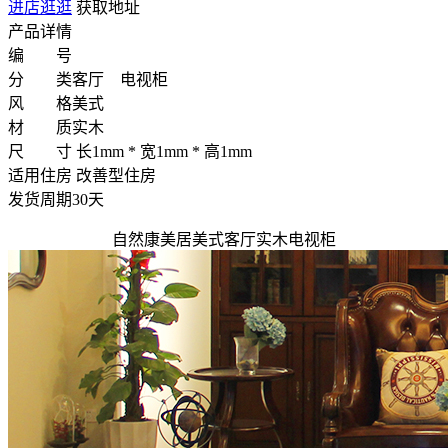
进店逛逛
获取地址
产品详情
编 号
分 类
客厅 电视柜
风 格
美式
材 质
实木
尺 寸
长1mm * 宽1mm * 高1mm
适用住房
改善型住房
发货周期
30天
自然康美居美式客厅实木电视柜