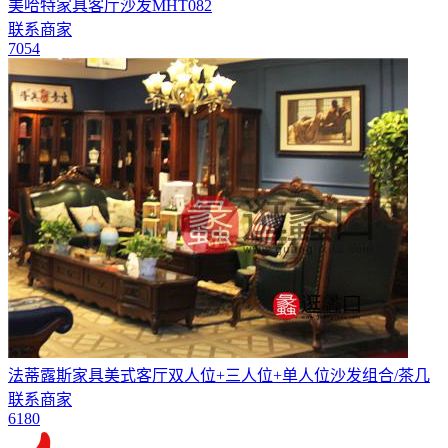
美哈特家具客厅沙发MHT082
联系商家
7054
法蒂露斯家具美式客厅双人位+三人位+单人位沙发组合/茶几
联系商家
6180