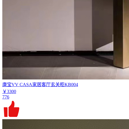
康宝VV CASA家居客厅玄关柜KB004
￥3300
776