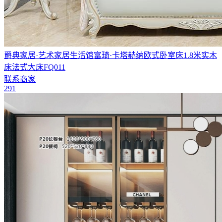
爵典家居·艺术家居生活馆富琦·卡塔赫纳欧式卧室床1.8米实木
床法式大床FQ011
联系商家
291