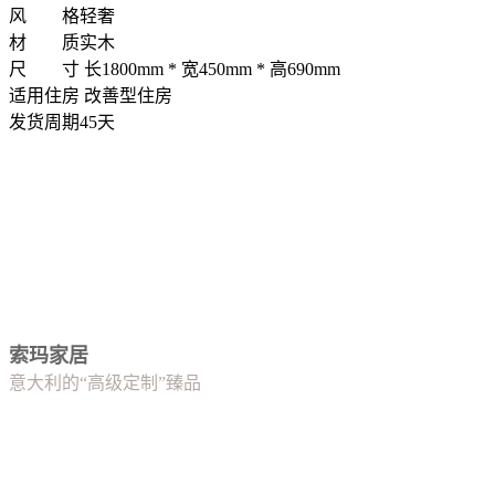
风 格
轻奢
材 质
实木
尺 寸
长1800mm * 宽450mm * 高690mm
适用住房
改善型住房
发货周期
45天
索玛家居
意大利的“高级定制”臻品