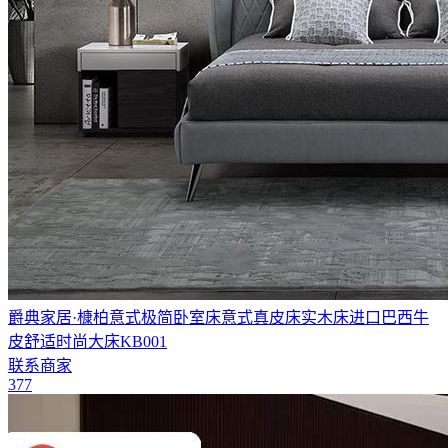
爵典家居·槺柏意式极简卧室床意式真皮床实木床进口巴西牛
皮舒适时尚大床KB001
联系商家
377