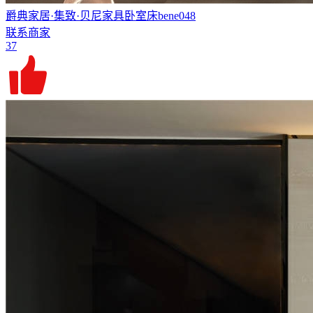
爵典家居·集致·贝尼家具卧室床bene048
联系商家
37