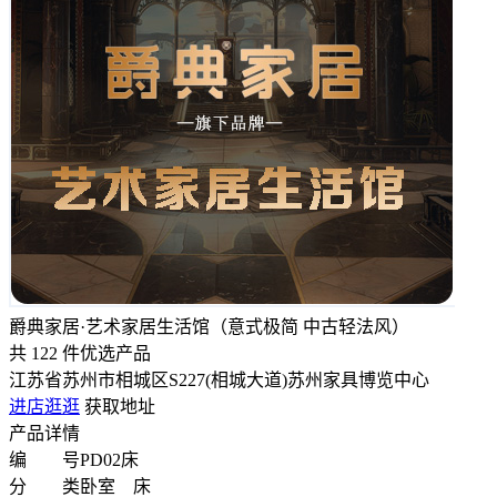
爵典家居·艺术家居生活馆（意式极简 中古轻法风）
共
122
件优选产品
江苏省苏州市相城区S227(相城大道)苏州家具博览中心
进店逛逛
获取地址
产品详情
编 号
PD02床
分 类
卧室 床