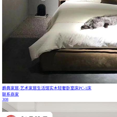
爵典家居·艺术家居生活馆实木轻奢卧室床PC-1床
联系商家
308