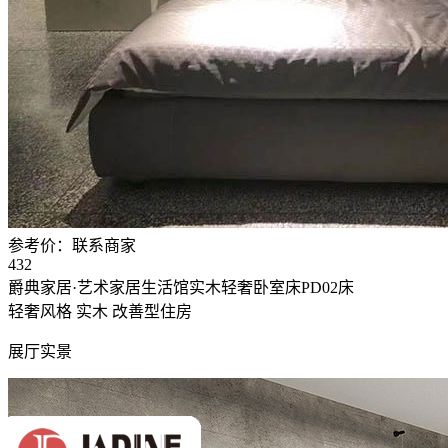
参考价：
联系商家
432
爵典家居·艺术家居生活馆实木轻奢卧室床PD02床
轻奢风格
实木
改善型住房
展厅实景