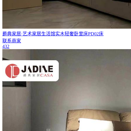
爵典家居·艺术家居生活馆实木轻奢卧室床PD02床
联系商家
432