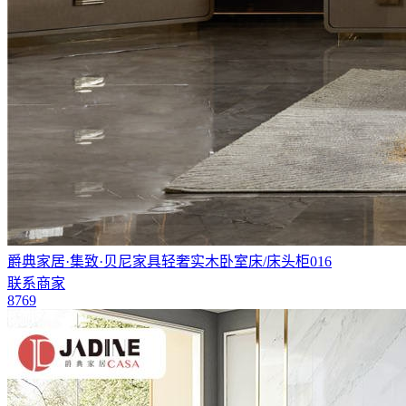
爵典家居·集致·贝尼家具轻奢实木卧室床/床头柜016
联系商家
8769