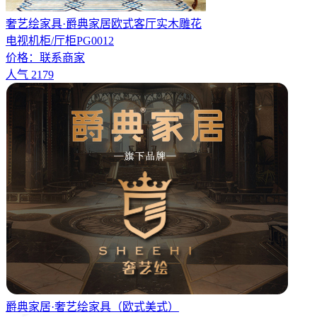
奢艺绘家具·爵典家居欧式客厅实木雕花
电视机柜/厅柜PG0012
价格：
联系商家
人气
2179
爵典家居·奢艺绘家具（欧式美式）