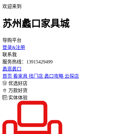
欢迎来到
苏州蠡口家具城
导购平台
登录&注册
联系我
服务热线：13915429499
蠡
逛蠡口
首页
看家具
找门店
蠡口攻略
云探店
优选好店
万款好货
实体体验