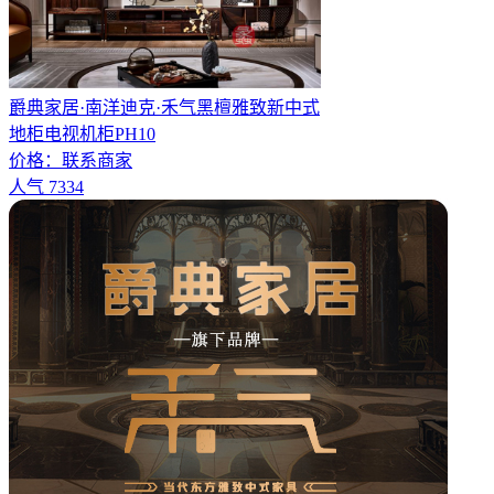
爵典家居·南洋迪克·禾气黑檀雅致新中式
地柜电视机柜PH10
价格：
联系商家
人气
7334