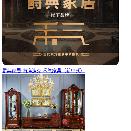
爵典家居·南洋迪克·禾气家具（新中式）