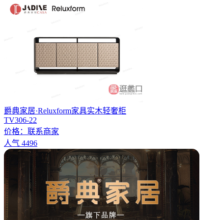
爵典家居·Reluxform家具实木轻奢柜
TV306-22
价格：
联系商家
人气
4496