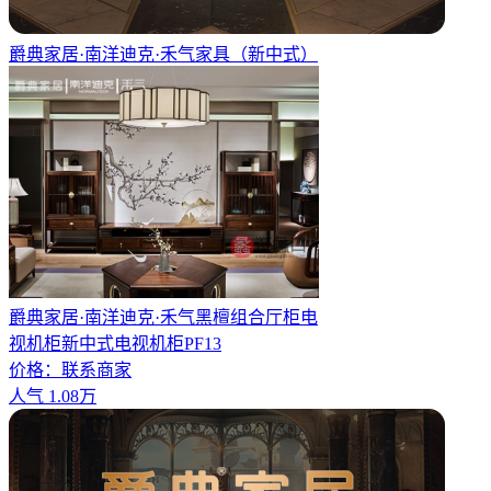
爵典家居·南洋迪克·禾气家具（新中式）
爵典家居·南洋迪克·禾气黑檀组合厅柜电
视机柜新中式电视机柜PF13
价格：
联系商家
人气
1.08万