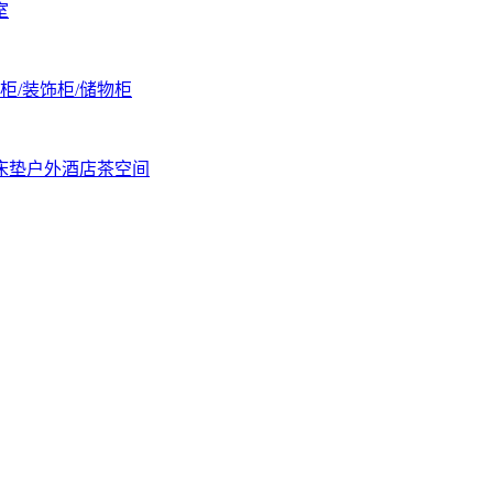
室
柜/装饰柜/储物柜
床垫
户外
酒店
茶空间