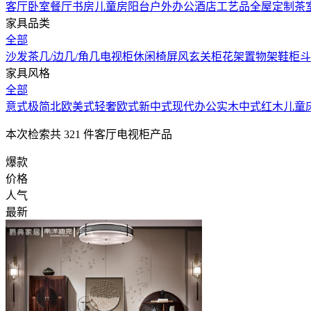
客厅
卧室
餐厅
书房
儿童房
阳台户外
办公
酒店
工艺品
全屋定制
茶
家具品类
全部
沙发
茶几/边几/角几
电视柜
休闲椅
屏风
玄关柜
花架
置物架
鞋柜
斗
家具风格
全部
意式极简
北欧
美式
轻奢
欧式
新中式
现代
办公
实木中式
红木
儿童
本次检索共
321
件客厅电视柜产品
爆款
价格
人气
最新